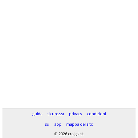
guida
sicurezza
privacy
condizioni
su
app
mappa del sito
© 2026 craigslist