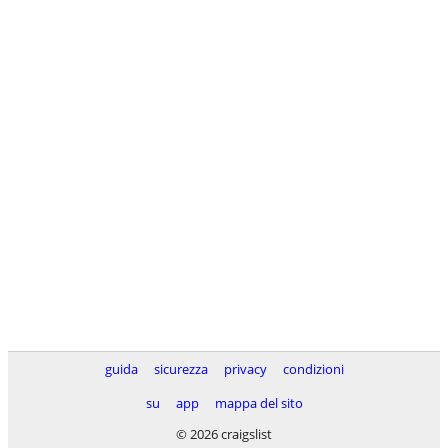
guida
sicurezza
privacy
condizioni
su
app
mappa del sito
© 2026 craigslist