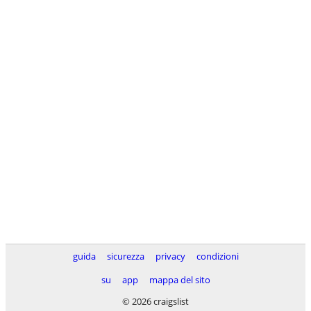
guida
sicurezza
privacy
condizioni
su
app
mappa del sito
© 2026 craigslist