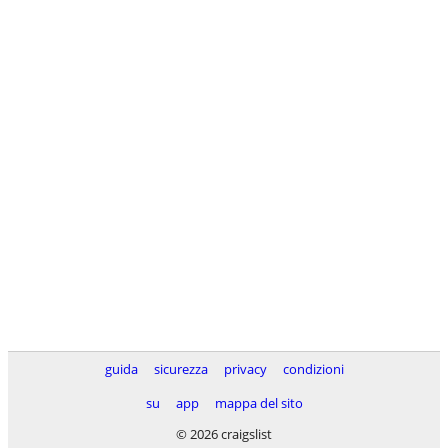
guida
sicurezza
privacy
condizioni
su
app
mappa del sito
© 2026 craigslist